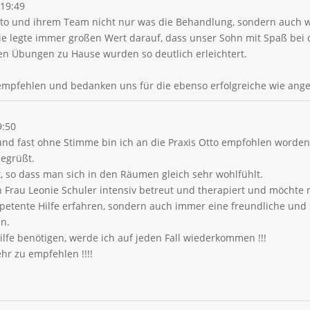
19:49
tto und ihrem Team nicht nur was die Behandlung, sondern auch 
e legte immer großen Wert darauf, dass unser Sohn mit Spaß bei 
chen Übungen zu Hause wurden so deutlich erleichtert.
 empfehlen und bedanken uns für die ebenso erfolgreiche wie an
9:50
 fast ohne Stimme bin ich an die Praxis Otto empfohlen worden.
egrüßt.
et, so dass man sich in den Räumen gleich sehr wohlfühlt.
n Frau Leonie Schuler intensiv betreut und therapiert und möchte
mpetente Hilfe erfahren, sondern auch immer eine freundliche und
en.
ilfe benötigen, werde ich auf jeden Fall wiederkommen !!!
hr zu empfehlen !!!!