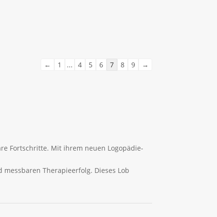
Navigation
←
1
...
4
5
6
7
8
9
→
der
Gästebuchliste
re Fortschritte. Mit ihrem neuen Logopädie-
d messbaren Therapieerfolg. Dieses Lob