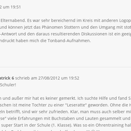
2
um
19:51
Elternabend. Es war sehr bereichernd im Kreis mit anderen Logop
und können jetzt das Phänomen Stottern und den Umgang mit stot
-Antwort und den daraus resultierenden Diskussionen ist ein gee
eeindruckt haben mich die Tonband-Aufnahmen.
atrick 6
schrieb am
27/08/2012
um
19:52
Schuler!
und außer mir hat es keiner gemerkt. Ich suchte Hilfe und fand Sie 
schen ist meine Tochter zu einer "Leseratte" geworden. Ohne die H
ln betrifft, sind wir sehr zufrieden. Klar, man muss auch selber mi
ese" viele Erfahrungen mit Buchstaben und Lauten gesammelt und i
super Start in der Schule (1. Klasse). Was so ein Ohrentraining h